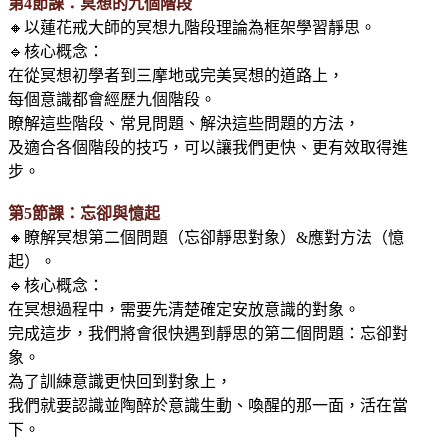
第4節課：冥想的九個階段
🔸以蓮花戒大師的冥想九階段理論為框架學習靜思。
🔹核心概念：
在從冥想初學者到三摩地或完美冥想的道路上，
每個意識都會經歷九個階段。
瞭解這些階段、常見問題、解決這些問題的方法，
及適合各個階段的技巧，可以讓我們更快、更有效取得進
步。
第5節課：忘卻與憶起
🔸瞭解冥想第二個問題（忘卻靜思對象）&應對方法（憶
起）。
🔹核心概念：
在冥想過程中，需要先清楚確定安放意識的對象。
完成這步，我們將會很快遇到靜思的第二個問題：忘卻對
象。
為了訓練意識更快回到對象上，
我們就要認識並陶醉於意識生動、喚醒的那一面，活在當
下。