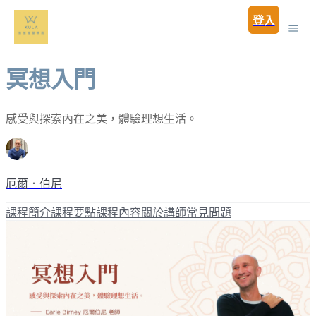
登入
冥想入門
感受與探索內在之美，體驗理想生活。
厄爾．伯尼
課程簡介
課程要點
課程內容
關於講師
常見問題