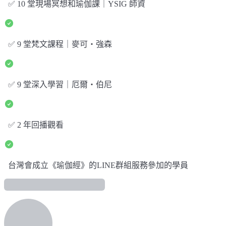
✅ 10 堂現場冥想和瑜伽課｜YSIG 師資
✅ 9 堂梵文課程｜麥可・強森
✅ 9 堂深入學習｜厄爾・伯尼
✅ 2 年回播觀看
台灣會成立《瑜伽經》的LINE群組服務參加的學員