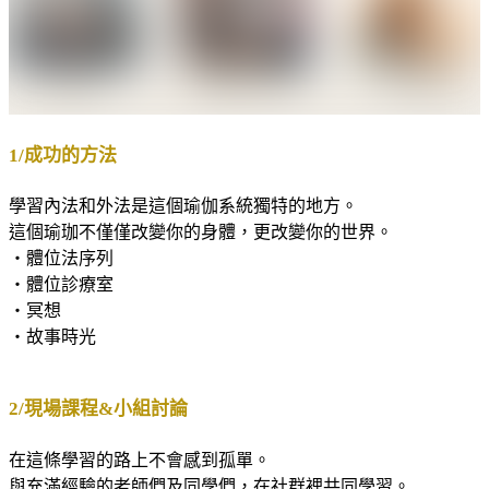
1/成功的方法
學習內法和外法是這個瑜伽系統獨特的地方。
這個瑜珈不僅僅改變你的身體，更改變你的世界。
・體位法序列
・體位診療室
・冥想
・故事時光
2/現場課程&小組討論
在這條學習的路上不會感到孤單。
與充滿經驗的老師們及同學們，在社群裡共同學習。