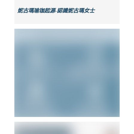
妮古瑪瑜珈起源-認識妮古瑪女士