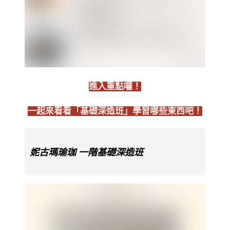
進入重點囉！
一起來看看「基礎深造班」學習哪些東西吧！
妮古瑪瑜珈 一階基礎深造班