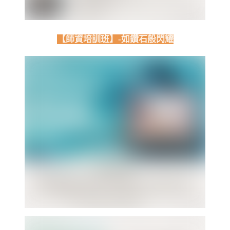
【師資培訓班】-如鑽石般閃耀