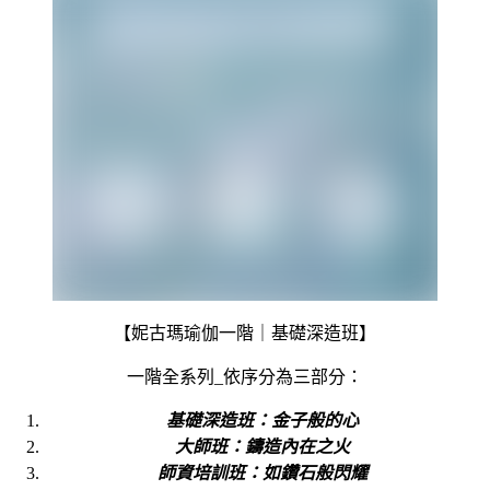
【妮古瑪瑜伽一階｜基礎深造班】
一階全系列_依序分為三部分：
基礎深造班：金子般的心
大師班：鑄造內在之火
師資培訓班：如鑽石般閃耀