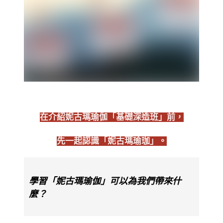
在介紹妮古瑪瑜伽「基礎深造班」前，
先一起認識「妮古瑪瑜珈」。
學習「妮古瑪瑜伽」可以為我們帶來什
麼？