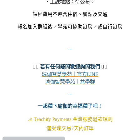
・上課地點：待公布。
課程費用不包含住宿、餐點及交通
報名加入群組後，學苑可協助訂房，或自行訂房
---
🧘‍♀️
若有任何疑問歡迎詢問我們
🧘‍♂️
瑜伽智慧學苑｜官方LINE
瑜伽智慧學苑｜共學群
---
一起種下瑜伽的幸福種子吧！
⚠️
Teachify Payments 金流服務退款規則
僅受理交易7天內訂單