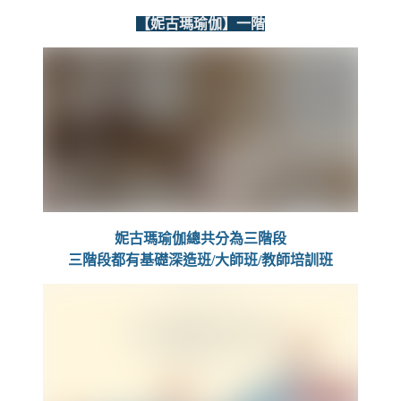
【妮古瑪瑜伽】一階
妮古瑪瑜伽總共分為三階段
三階段都有基礎深造班/大師班/教師培訓班