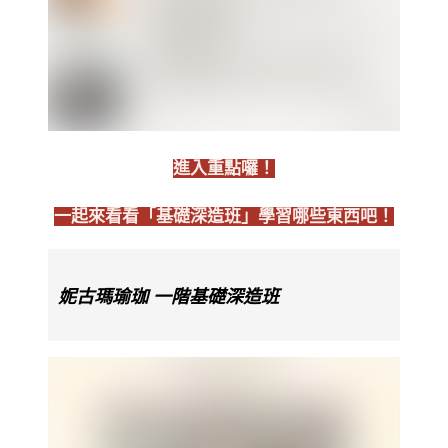
進入重點囉！
一起來看看「基礎深造班」學習哪些東西吧！
妮古瑪瑜珈 一階基礎深造班