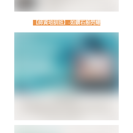
【師資培訓班】-如鑽石般閃耀