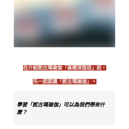
在介紹妮古瑪瑜伽「基礎深造班」前，
先一起認識「妮古瑪瑜珈」。
學習「妮古瑪瑜伽」可以為我們帶來什
麼？