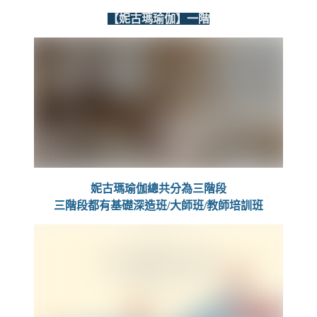
【妮古瑪瑜伽】一階
妮古瑪瑜伽總共分為三階段
三階段都有基礎深造班/大師班/教師培訓班