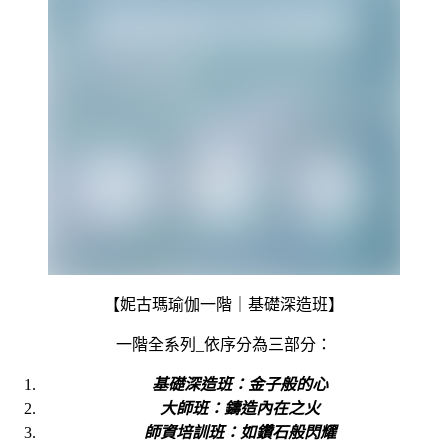
【妮古瑪瑜伽一階｜基礎深造班】
一階全系列_依序分為三部分：
基礎深造班：金子般的心
大師班：鑄造內在之火
師資培訓班：如鑽石般閃耀