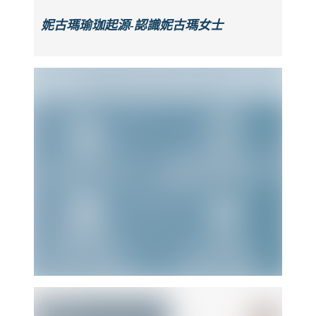
妮古瑪瑜珈起源-認識妮古瑪女士