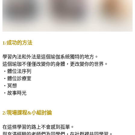
1/成功的方法
學習內法和外法是這個瑜伽系統獨特的地方。
這個瑜珈不僅僅改變你的身體，更改變你的世界。
・體位法序列
・體位診療室
・冥想
・故事時光
2/現場課程&小組討論
在這條學習的路上不會感到孤單。
與充滿經驗的老師們及同學們，在社群裡共同學習。